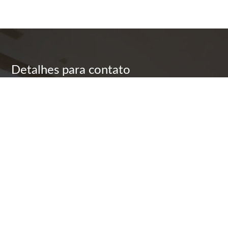
Detalhes para contato
EQUIPE F&J DHELOMME
WhatsApp
(11) 97337-4588
E-mail
JOAO@FJDHELOMME.COM.BR
Entre em Contato
Nome
E-mail
Telefone