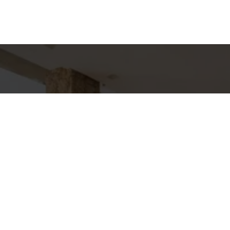
hes para
Entre em Con
Nome
to
E-mail
J DHELOMME
pp
Telefone
7-4588
DHELOMME.COM.BR
Mensagem