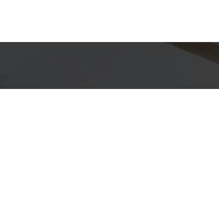
Detal
conta
EQUIPE F&
WhatsA
(11) 9733
E-mail
JOAO@FJ