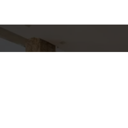
hes para
Entre em Con
Nome
to
E-mail
J DHELOMME
pp
Telefone
7-4588
DHELOMME.COM.BR
Mensagem