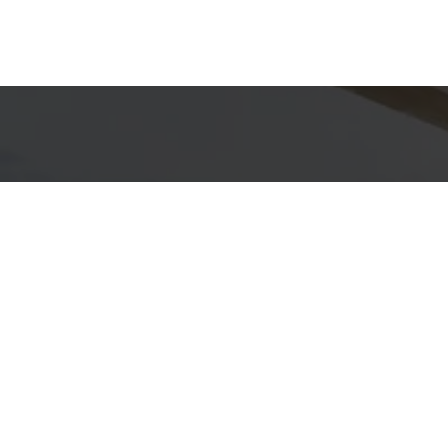
Detal
conta
EQUIPE F&
WhatsA
(11) 9733
E-mail
JOAO@FJ