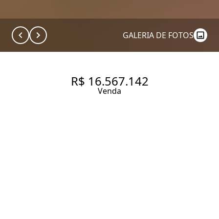
GALERIA DE FOTOS
R$ 16.567.142
Venda
APARTAMENTO COM 387 M², 4
QUARTOS SENDO 4 SUÍTES À
VENDA NO BAIRRO JARDIM
PAULISTA.
387 m² Área útil
4 Dormitórios
4 Suítes
4 Vagas