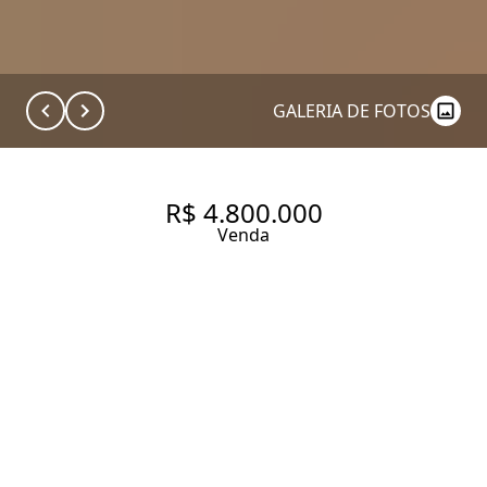
GALERIA DE FOTOS
R$ 4.800.000
Venda
APARTAMENTO COM 202 M², 4
QUARTOS SENDO 1 SUÍTE À
VENDA NO BAIRRO VILA NOVA
CONCEIÇÃO.
202 m² Área útil
202 m² Área total